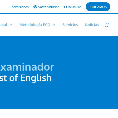
Admisiones
Sostenibilidad
COMPARTe
EDUCAMOS
toral
Metodología ECO
Servicios
Noticias
examinador
st of English