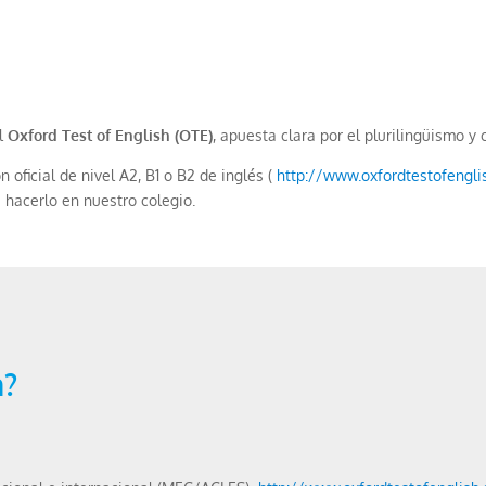
el
Oxford Test of English (OTE)
, apuesta clara por el plurilingüismo y 
 oficial de nivel A2, B1 o B2 de inglés (
http://www.oxfordtestofengli
e hacerlo en nuestro colegio.
h?