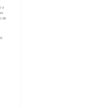
o a
cas
io de
el