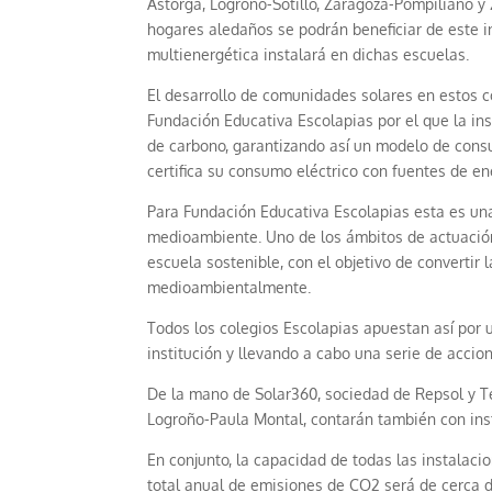
Astorga, Logroño-Sotillo, Zaragoza-Pompiliano y
hogares aledaños se podrán beneficiar de este 
multienergética instalará en dichas escuelas.
El desarrollo de comunidades solares en estos 
Fundación Educativa Escolapias por el que la ins
de carbono, garantizando así un modelo de con
certifica su consumo eléctrico con fuentes de e
Para Fundación Educativa Escolapias esta es un
medioambiente. Uno de los ámbitos de actuación
escuela sostenible, con el objetivo de convertir
medioambientalmente.
Todos los colegios Escolapias apuestan así por
institución y llevando a cabo una serie de acci
De la mano de Solar360, sociedad de Repsol y Te
Logroño-Paula Montal, contarán también con ins
En conjunto, la capacidad de todas las instalac
total anual de emisiones de CO
2
será de cerca 