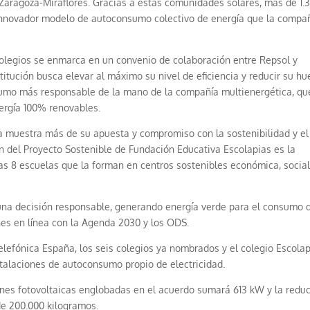
 Zaragoza-Miraflores. Gracias a estas comunidades solares, más de 1.
innovador modelo de autoconsumo colectivo de energía que la compa
colegios se enmarca en un convenio de colaboración entre Repsol y
titución busca elevar al máximo su nivel de eficiencia y reducir su hu
sumo más responsable de la mano de la compañía multienergética, qu
nergía 100% renovables.
a muestra más de su apuesta y compromiso con la sostenibilidad y el
 del Proyecto Sostenible de Fundación Educativa Escolapias es la
 las 8 escuelas que la forman en centros sostenibles económica, social
 una decisión responsable, generando energía verde para el consumo d
ones en línea con la Agenda 2030 y los ODS.
lefónica España, los seis colegios ya nombrados y el colegio Escola
talaciones de autoconsumo propio de electricidad.
iones fotovoltaicas englobadas en el acuerdo sumará 613 kW y la redu
de 200.000 kilogramos.