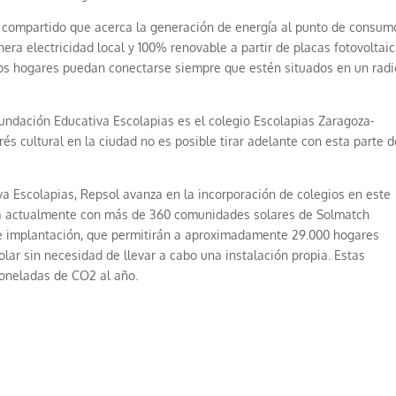
 compartido que acerca la generación de energía al punto de consum
ra electricidad local y 100% renovable a partir de placas fotovoltai
e los hogares puedan conectarse siempre que estén situados en un rad
undación Educativa Escolapias es el colegio Escolapias Zaragoza-
rés cultural en la ciudad no es posible tirar adelante con esta parte d
a Escolapias, Repsol avanza en la incorporación de colegios en este
ta actualmente con más de 360 comunidades solares de Solmatch
 de implantación, que permitirán a aproximadamente 29.000 hogares
olar sin necesidad de llevar a cabo una instalación propia. Estas
toneladas de CO
2
al año.